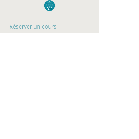
Réserver un cours
Des classes
Équipe
À propos de
Contact
Termes et conditions
Politique de
confidentialité
Clause de non-
responsabilité relative à
la traduction
INSPIRE
ATELIER SANTÉ & BIEN-
ÊTRE